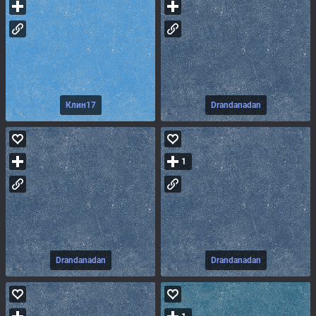
Клин17
Drandanadan
1
Drandanadan
Drandanadan