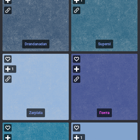
1
Drandanadan
Supersl
1
Zarplata
Гонта
1