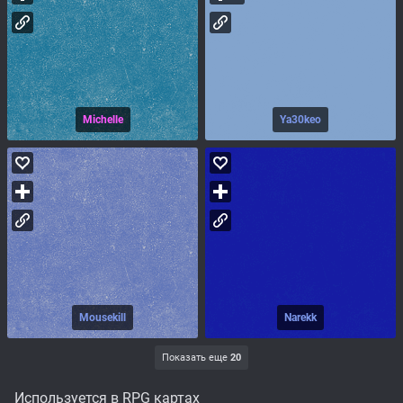
Michelle
Ya30keo
Mousekill
Narekk
Показать еще
20
Используется в RPG картах