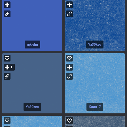
njkiehn
Ya30keo
1
Ya30keo
Клин17