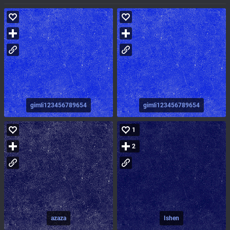
gimli123456789654
gimli123456789654
1
2
azaza
Ishen