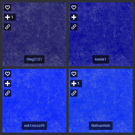
1
Oleg2121
kedek1
1
esk1mozz#0
NathanHoln