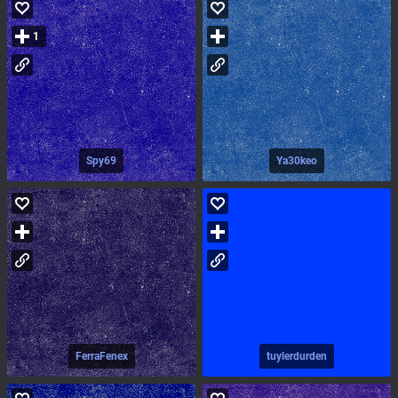
1
Spy69
Ya30keo
FerraFenex
tuylerdurden