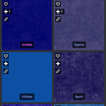
1
1
to4e4ka
Gganny
Ya30keo
Spy69