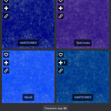
HANTEONES
ТриСлова
1
Nirolil
HANTEONES
Показать еще
20