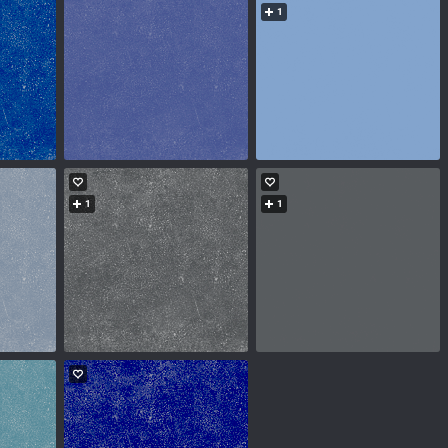
1
1
1