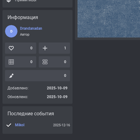
Примитивы
Информация
Drandanadan
D
Автор
0
1
0
0
0
Добавлено:
2025-10-09
Обновлено:
2025-10-09
Последние события
Mikol
2025-12-16