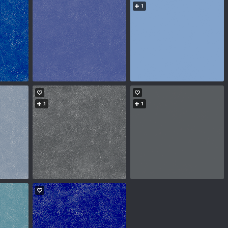
1
1
1