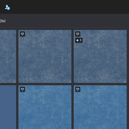
уры
1