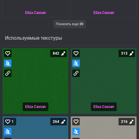
Eliza Cassan
Eliza Cassan
Показать еще
20
Используемые текстуры
842
313
Eliza Cassan
Eliza Cassan
1
264
216