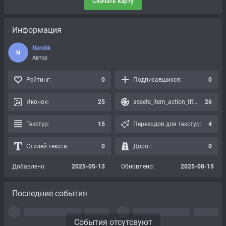
Скачать карту
Информация
Narekk
N
Автор
Рейтинг:
0
Подписавшихся:
0
Иконок:
25
assets_item_action_title_icons_presets:
26
Текстур:
15
Переходов для текстур:
4
Стилей текста:
0
Дорог:
0
Добавлено:
2025-05-13
Обновлено:
2025-08-15
Последние события
События отсутсвуют