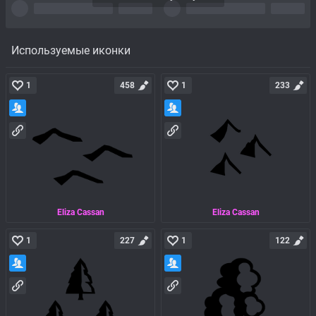
Используемые иконки
1
458
1
233
Eliza Cassan
Eliza Cassan
1
227
1
122