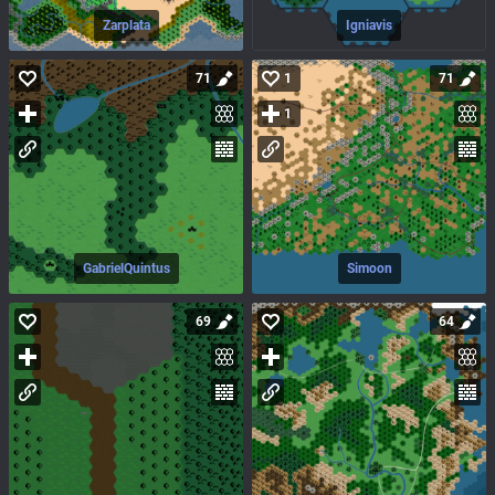
Zarplata
Igniavis
71
1
71
1
GabrielQuintus
Simoon
69
64