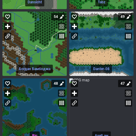
Dansicht
Tabz
54
49
Богдан Бамбоджа
Danter-08
48
47
Ric
AxelLaw