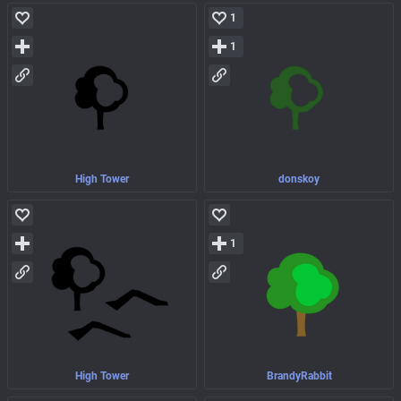
1
1
High Tower
donskoy
1
High Tower
BrandyRabbit