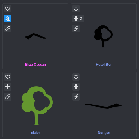
2
Eliza Cassan
HutchBoi
elcior
Dunger