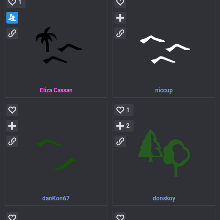
1
Eliza Cassan
niccup
1
2
danKon67
donskoy