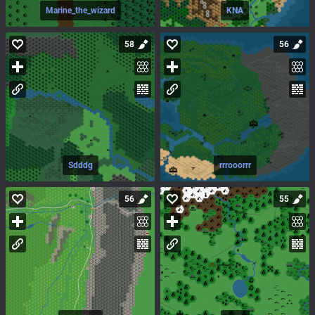
Marine_the_wizard
KNA
58
56
Sdddg
rrrooorrr
56
55