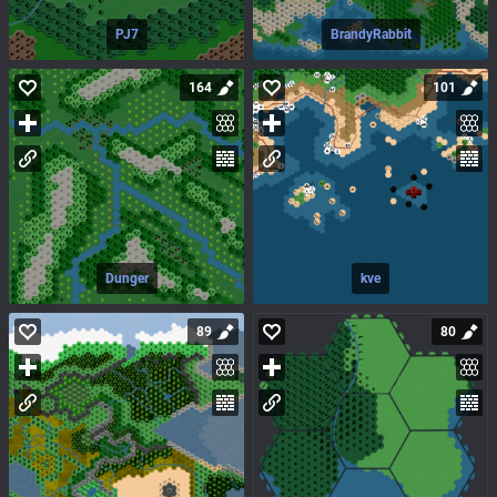
PJ7
BrandyRabbit
164
101
Dunger
kve
89
80