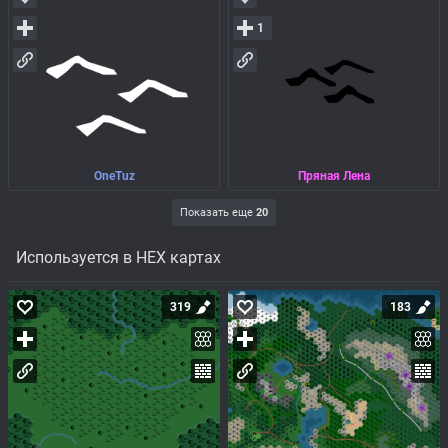
1
OneTuz
Пряная Лена
Показать еще
20
Используется в HEX картах
319
183