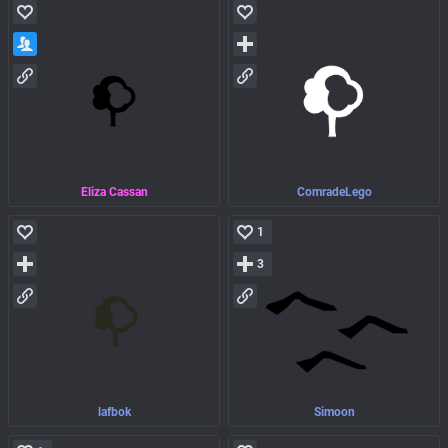
Eliza Cassan
ComradeLego
1
3
lafbok
Simoon