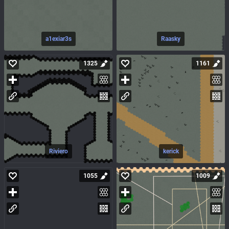
a1exiar3s
Raasky
1325
1161
Riviero
kerick
1055
1009