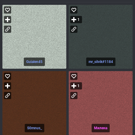
1
Guialen45
mr_silvik#1184
1
S0mnus_
Милена