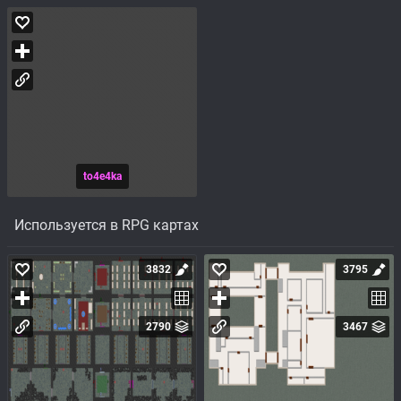
to4e4ka
Используется в RPG картах
3832
3795
2790
3467