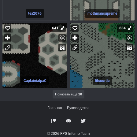
tea2076
mothmansupreme
641
634
CaptainiatpaC
litcourtle
Показать еще
20
Главная
Руководства
© 2026 RPG Inferno Team