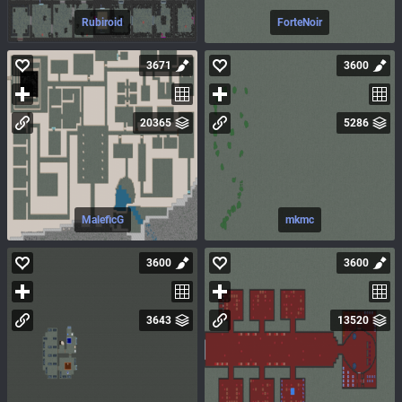
Rubiroid
ForteNoir
3671
3600
20365
5286
MaleficG
mkmc
3600
3600
3643
13520