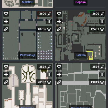
MaleficG
Сорока
3600
3600
18755
12401
Рептилоид
LaGuha
3599
3599
20987
19019