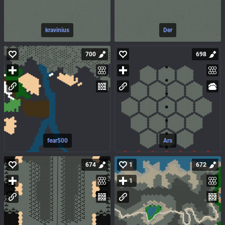
kravinius
Der
700
698
fear500
Ars
674
1
672
1