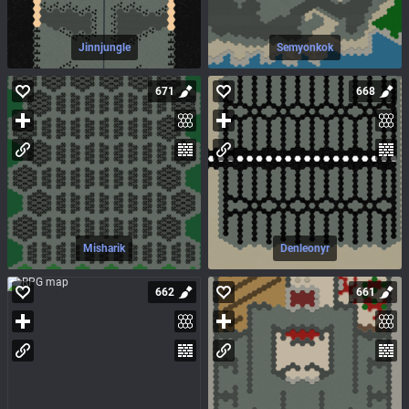
Jinnjungle
Semyonkok
671
668
Misharik
Denleonyr
662
661