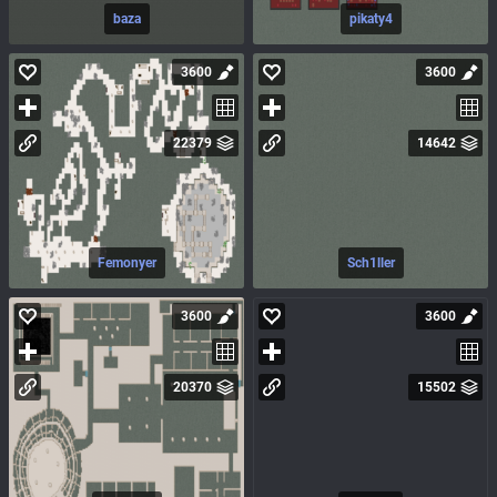
baza
pikaty4
3600
3600
22379
14642
Femonyer
Sch1ller
3600
3600
20370
15502