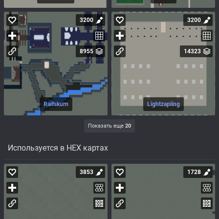
3200
3200
8955
14323
Raifskurn
Lightzapling
Показать еще
20
Используется в HEX картах
3853
1728