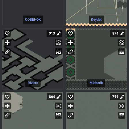
COBEHOK
Keydet
913
874
Riviero
Misharik
864
799