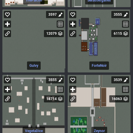
TheFalcon
SerathArganes
3597
3555
12079
6115
Gulvy
ForteNoir
3555
3539
18714
16063
VegetaDice
Zeynor