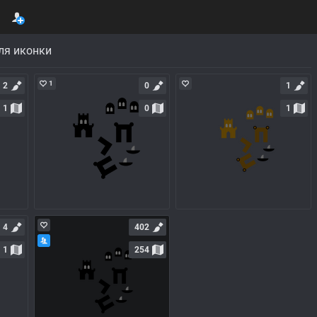
ля иконки
1
2
0
1
1
0
1
4
402
1
254