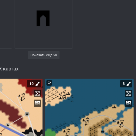
Показать еще
20
X картах
10
8