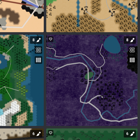
8
8
6
6