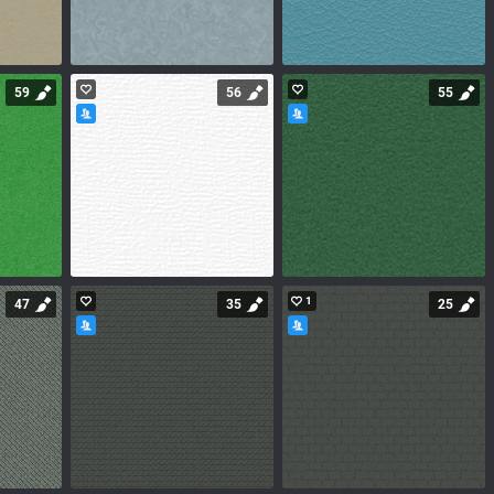
59
56
55
1
47
35
25