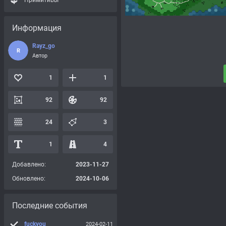
Примитивы
Информация
Rayz_go
R
Автор
1
1
92
92
24
3
1
4
Добавлено:
2023-11-27
Обновлено:
2024-10-06
Последние события
fuckyou
2024-02-11