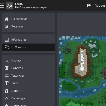
Гость
Помочь 
Необходима авторизация
На главную
Ресурсы
RPG карты
HEX карты
Иконки
Объекты
Текстуры
Текст
Дороги
Переходы