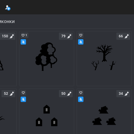
иконки
1
150
79
66
52
50
34