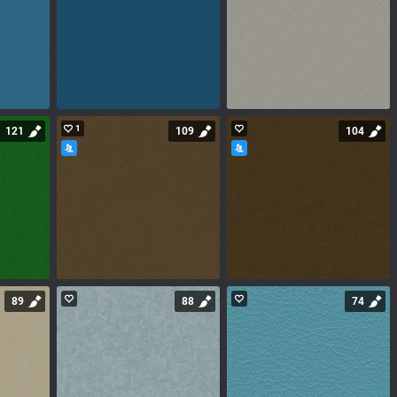
1
121
109
104
89
88
74