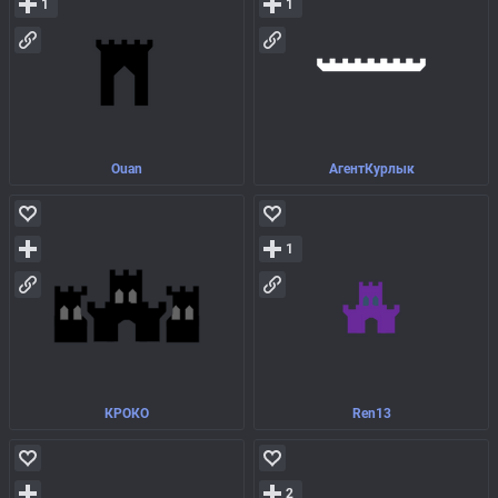
1
1
Ouan
АгентКурлык
1
КРОКО
Ren13
2