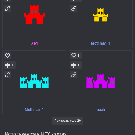
Xeri
Mothman_1
1
1
1
Mothman_1
noah
Показать еще
20
Используется в HEX картах