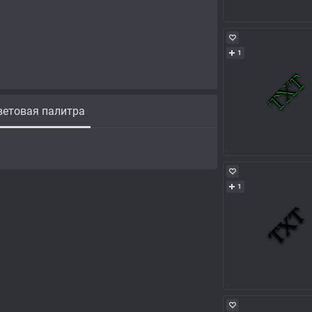
1
етовая палитра
1