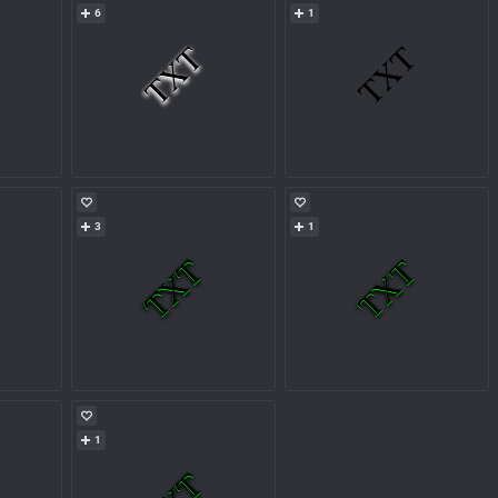
6
1
3
1
1