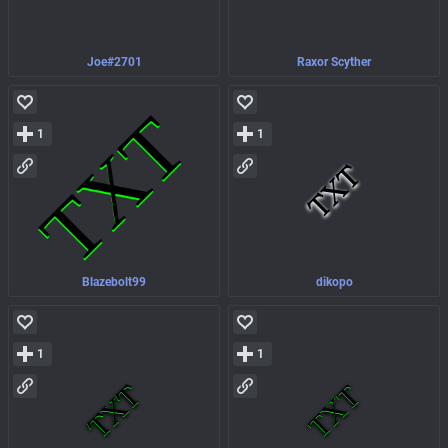
Joe#2701
Raxor Scyther
1
1
Blazebolt99
dikopo
1
1