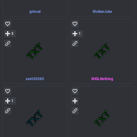
grincat
WolkerJuke
3
1
vav030585
SHSLNothing
1