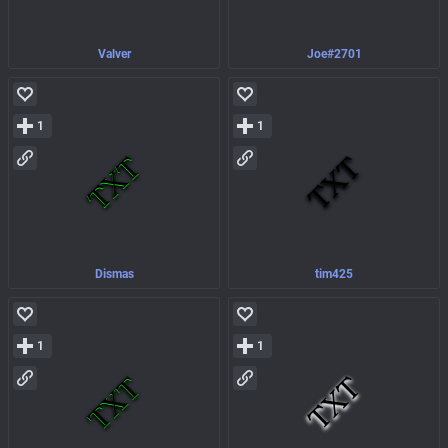
Valver
Joe#2701
1
1
Dismas
tim425
1
1