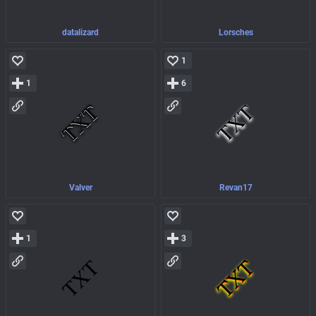
datalizard
Lorsches
1
1
6
Valver
Revan17
1
3