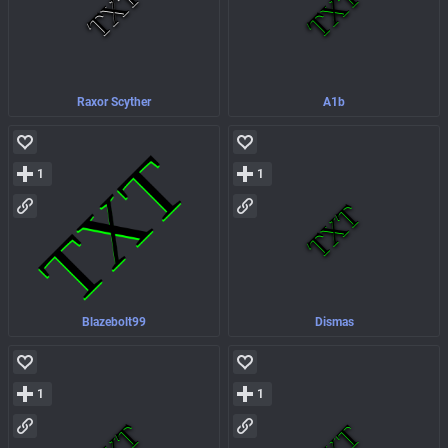
Raxor Scyther
A1b
1
1
Blazebolt99
Dismas
1
1