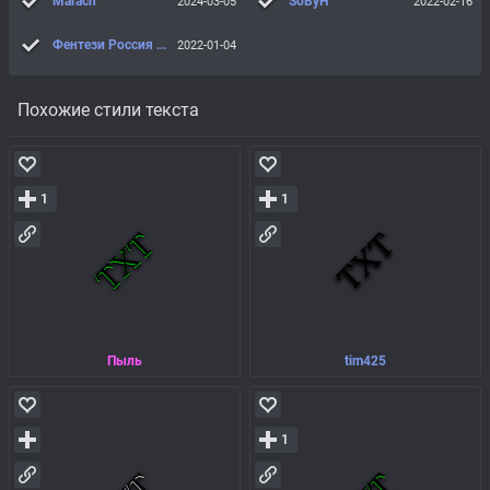
Marach
SoByH
2024-03-05
2022-02-16
Фентези Россия 90-х
2022-01-04
Похожие стили текста
1
1
Пыль
tim425
1