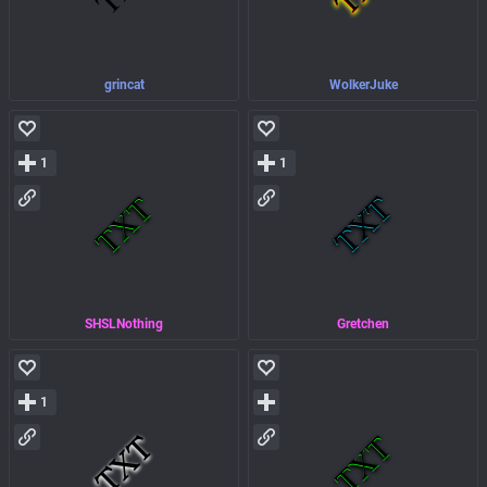
grincat
WolkerJuke
1
1
SHSLNothing
Gretchen
1