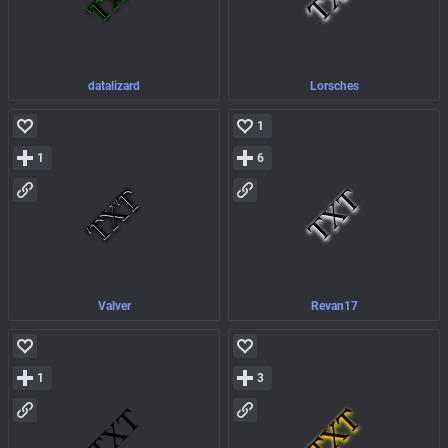
datalizard
Lorsches
1
1
6
Valver
Revan17
1
3