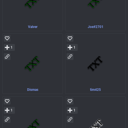
Valver
Joe#2701
1
1
Dismas
tim425
1
1