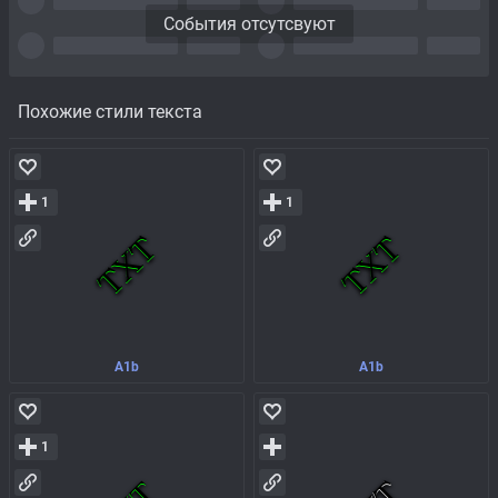
События отсутсвуют
Похожие стили текста
1
1
A1b
A1b
1