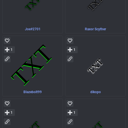
Joe#2701
Raxor Scyther
1
1
Blazebolt99
dikopo
1
1