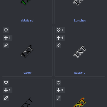
datalizard
Lorsches
1
1
6
Valver
Revan17
1
3