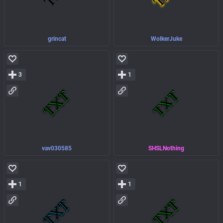
grincat
WolkerJuke
3
1
vav030585
SHSLNothing
1
1