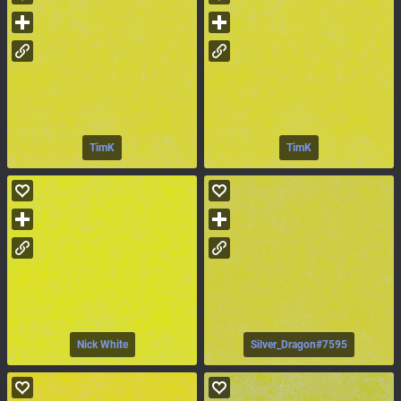
TimK
TimK
Nick White
Silver_Dragon#7595