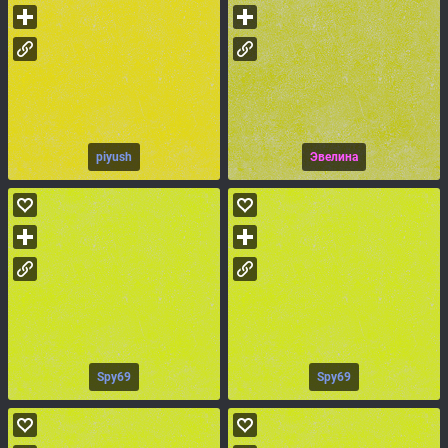
piyush
Эвелина
Spy69
Spy69