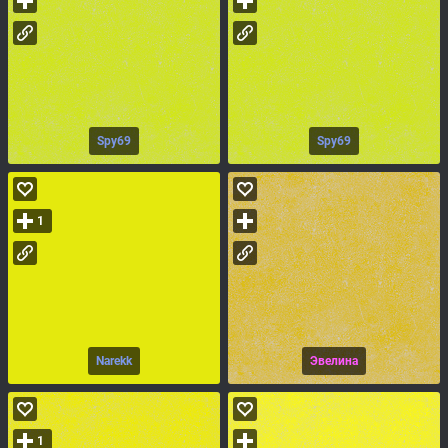
Spy69
Spy69
1
Narekk
Эвелина
1