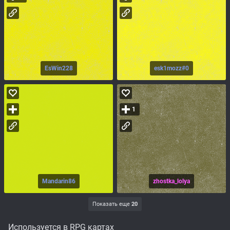
EsWin228
esk1mozz#0
1
Mandarin86
zhostka_lolya
Показать еще
20
Используется в RPG картах