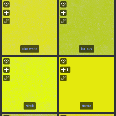
Nick White
ilia1409
1
Nirolil
Narekk