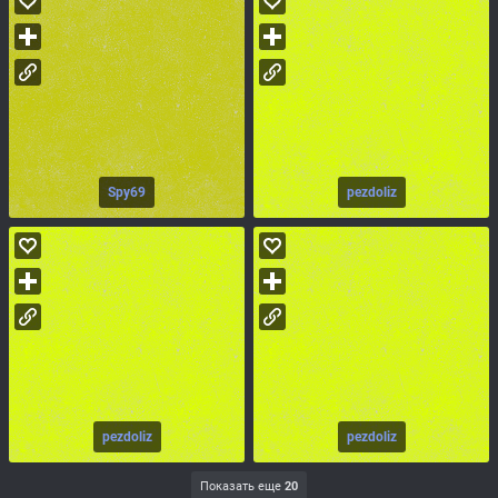
Spy69
pezdoliz
pezdoliz
pezdoliz
Показать еще
20