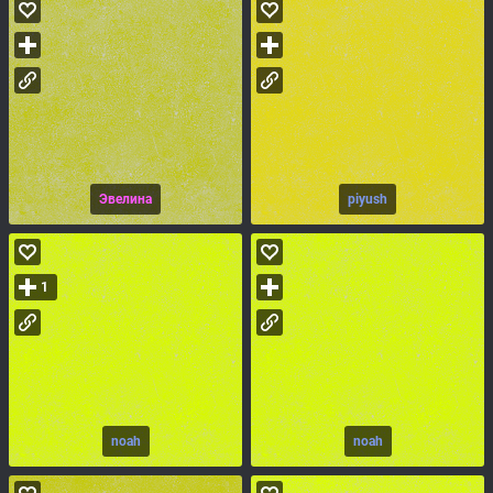
Эвелина
piyush
1
noah
noah