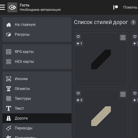
Гость
Помочь 
Необходима авторизация
Список стилей дорог
8
На главную
Ресурсы
1
RPG карты
HEX карты
Иконки
Объекты
Текстуры
3
Текст
Дороги
Переходы