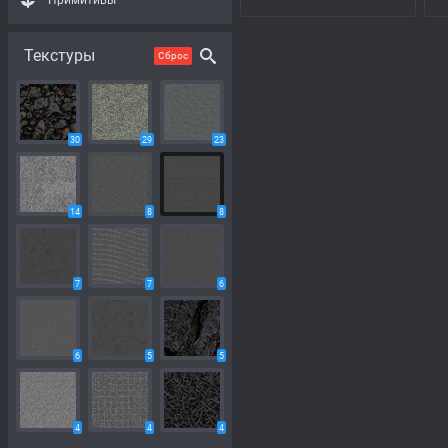
Примитивы
Текстуры
Сброс
30
29
23
14
8
8
7
7
6
6
5
5
4
4
4