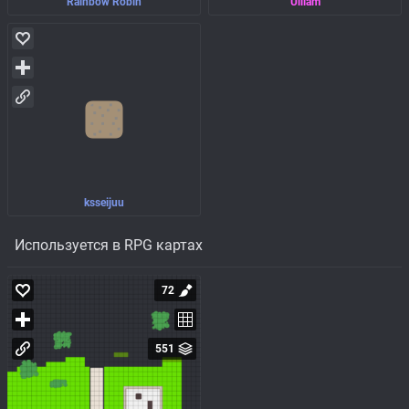
Rainbow Robin
Uiliam
ksseijuu
Используется в RPG картах
72
551