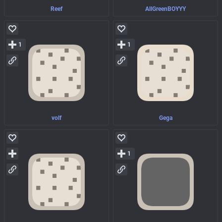
Reef
AllGreenBOYYY
1
1
volf
Gega
1