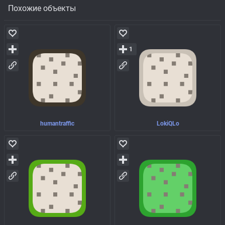
Похожие объекты
1
humantraffic
LokiQLo