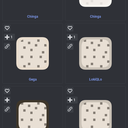
Chinga
Chinga
1
1
Gega
LokiQLo
1