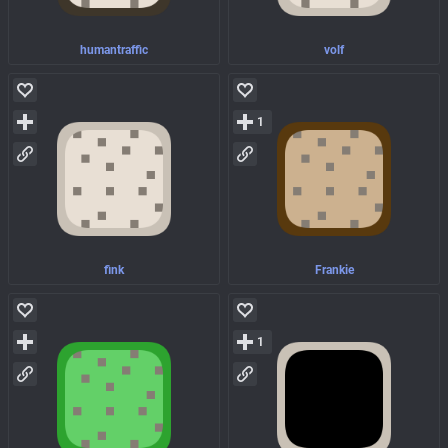
humantraffic
volf
1
fink
Frankie
1