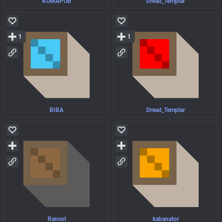
KOMAPOB
Dread_Templar
1
1
BIBA
Dread_Templar
Ransol
kabanator