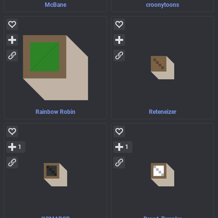
McBane
croonytoons
Rainbow Robin
Reteneizer
1
1