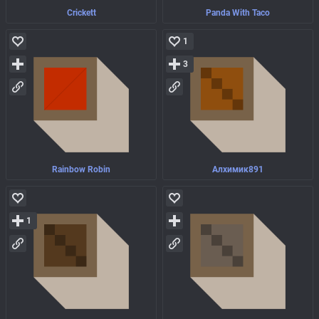
Crickett
Panda With Taco
1
3
Rainbow Robin
Алхимик891
1