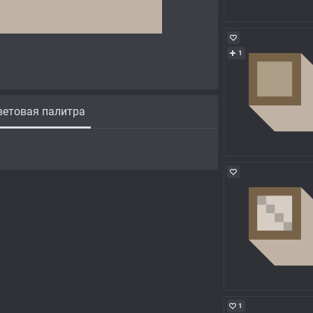
1
етовая палитра
1