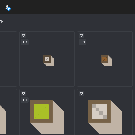
ты
1
1
1