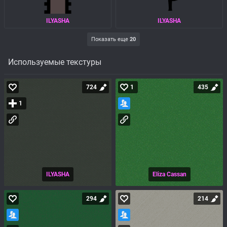
ILYASHA
ILYASHA
Показать еще
20
Используемые текстуры
724
1
435
1
ILYASHA
Eliza Cassan
294
214