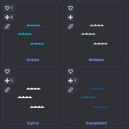
1
3
McBane
NickName
1
1
BigDick
BrandyRabbit