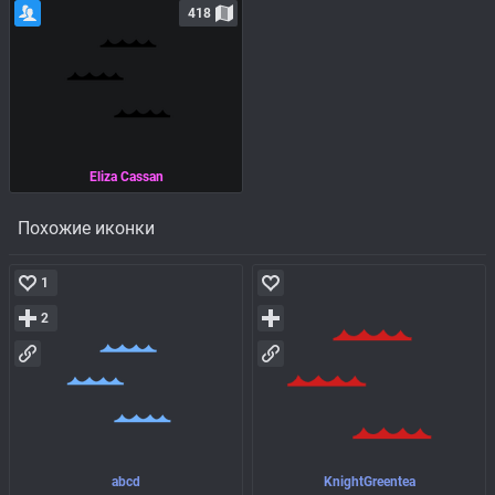
418
Eliza Cassan
Похожие иконки
1
2
abcd
KnightGreentea