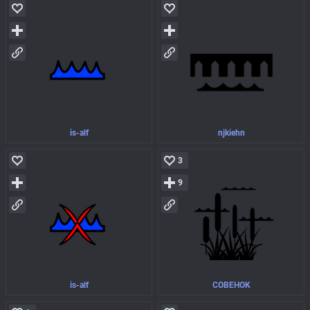
is-alf
njkiehn
3
9
is-alf
COBEHOK