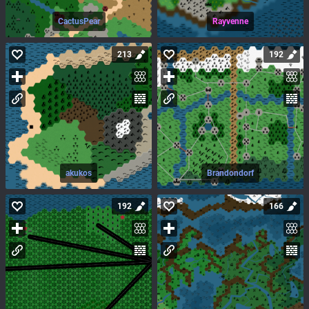
CactusPear
Rayvenne
213
192
akukos
Brandondorf
192
166