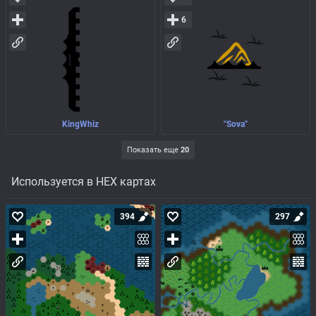
6
KingWhiz
"Sova"
Показать еще
20
Используется в HEX картах
394
297