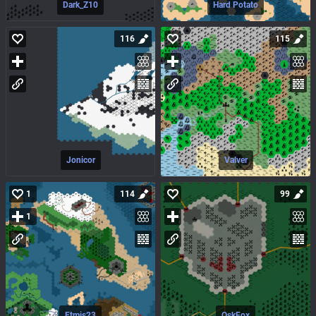
Dark_Z10
Hard Potato
116
115
Jonicor
Valver
1
114
99
1
Etmis23
OskFox