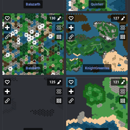
Balazarth
Quinterr
130
127
Balazarth
KnightGreentea
125
121