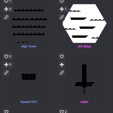
1
2
1
High Tower
JEG Maya
2
5
Криш#1067
nfqkd
2