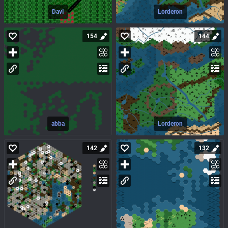
DavI
Lorderon
154
144
abba
Lorderon
142
132