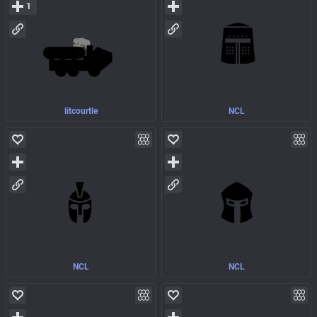
1
litcourtle
NCL
NCL
NCL