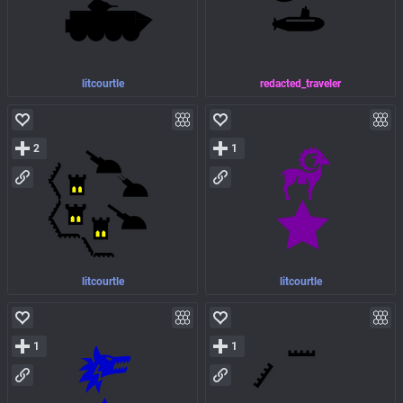
litcourtle
redacted_traveler
2
1
litcourtle
litcourtle
1
1