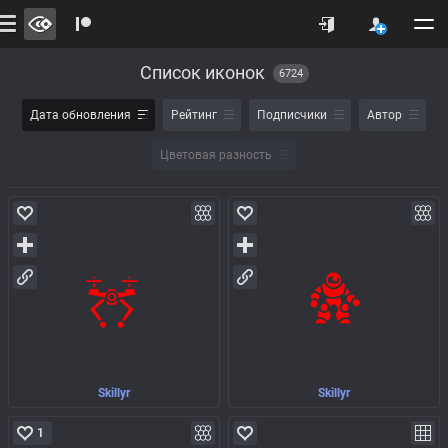
Список иконок
6724
Дата обновления
Рейтинг
Подписчики
Автор
Цветовая разность
Skillyr
Skillyr
1