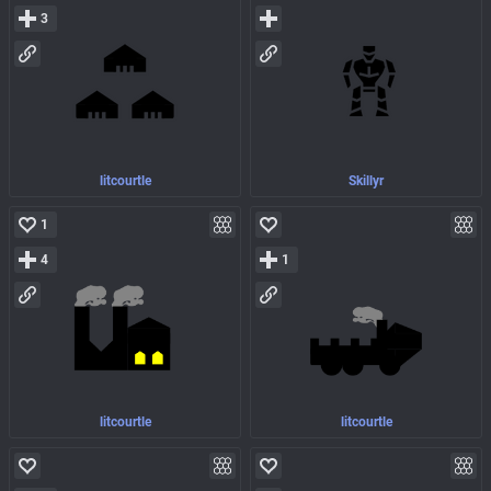
3
litcourtle
Skillyr
1
4
1
litcourtle
litcourtle