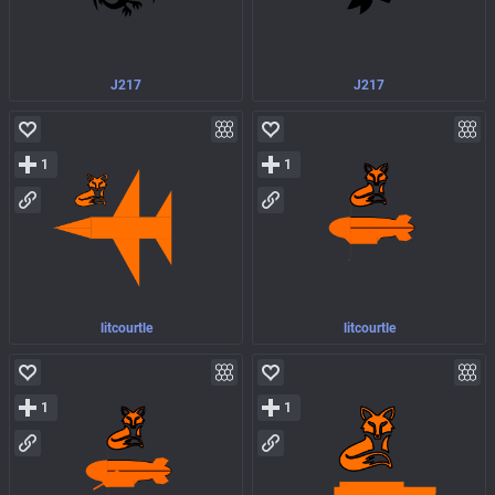
J217
J217
1
1
litcourtle
litcourtle
1
1