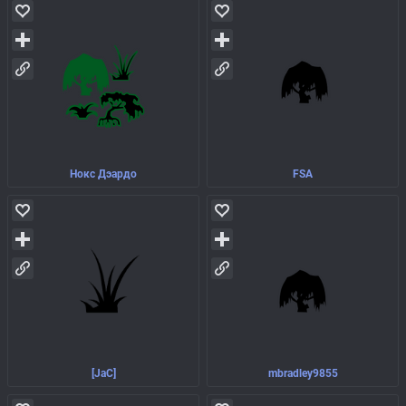
Нокс Дэардо
FSA
[JaC]
mbradley9855