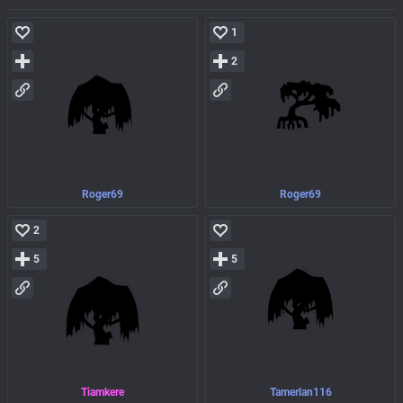
1
2
Roger69
Roger69
2
5
5
Tiamkere
Tamerlan116