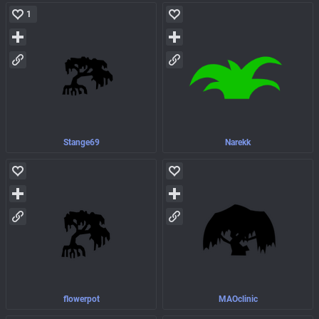
1
Stange69
Narekk
flowerpot
MAOclinic