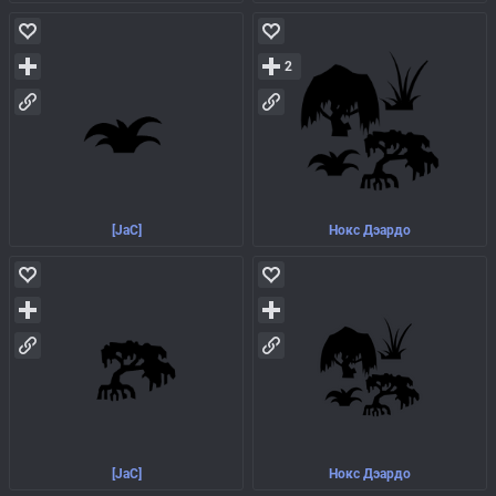
2
[JaC]
Нокс Дэардо
[JaC]
Нокс Дэардо