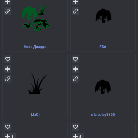
Нокс Дэардо
FSA
[JaC]
mbradley9855
1
4