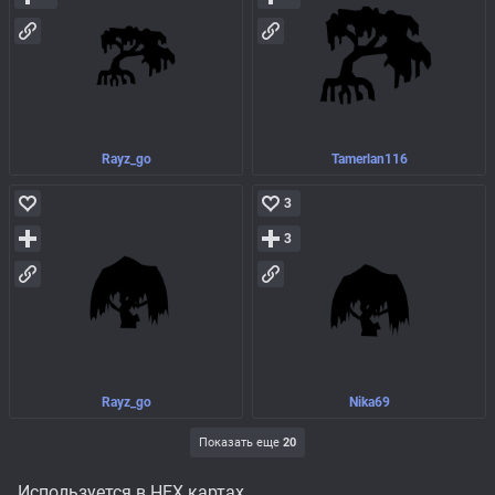
Rayz_go
Tamerlan116
3
3
Rayz_go
Nika69
Показать еще
20
Используется в HEX картах