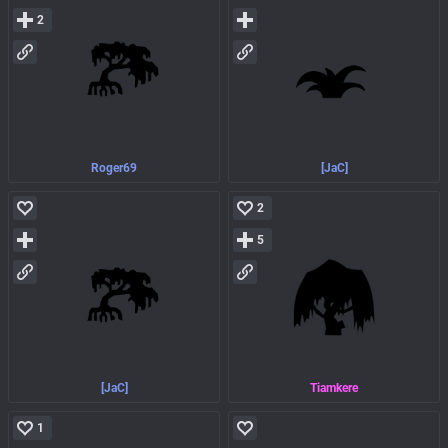
2
Roger69
[JaC]
2
5
[JaC]
Tiamkere
1