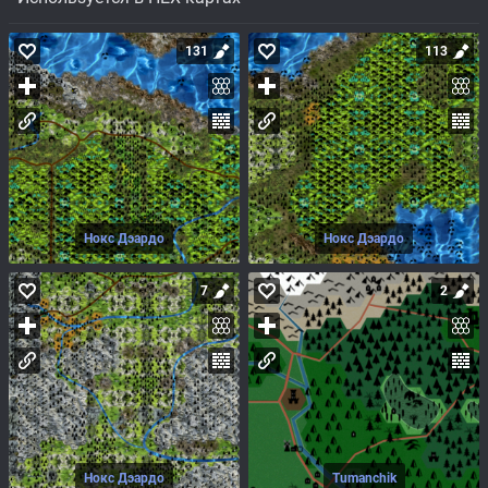
131
113
Нокс Дэардо
Нокс Дэардо
7
2
Нокс Дэардо
Tumanchik