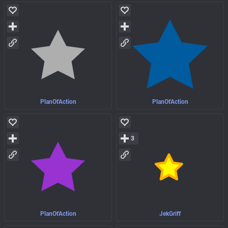
PlanOfAction
PlanOfAction
3
PlanOfAction
JekGriff