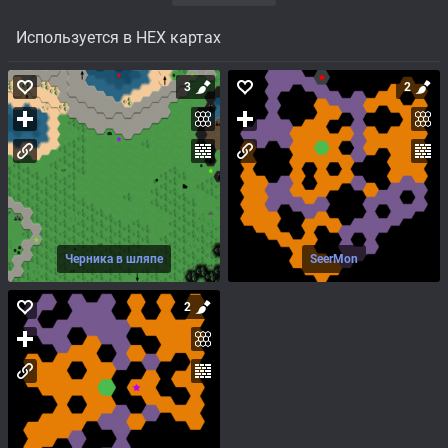
Используется в HEX картах
3
2
Черника в шляпе
SeerMon
2