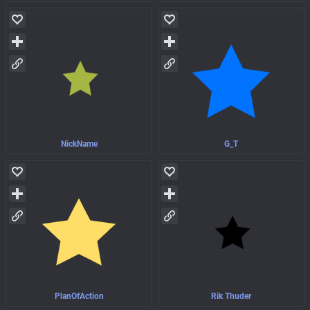
NickName
G_T
PlanOfAction
Rik Thuder