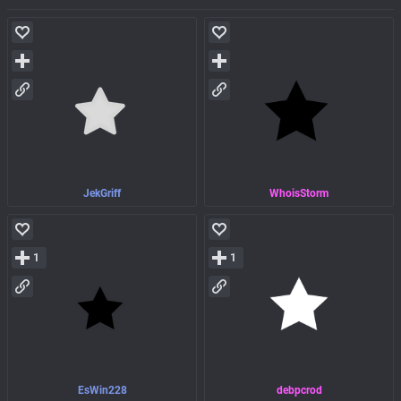
JekGriff
WhoisStorm
1
1
EsWin228
debpcrod