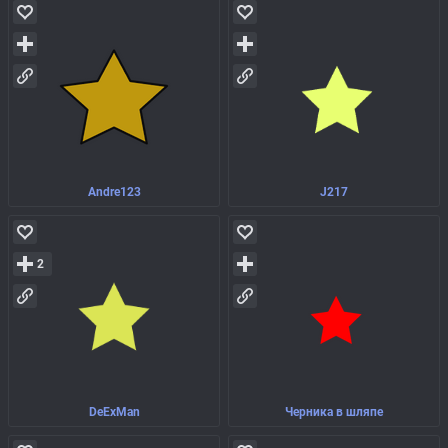
Andre123
J217
2
DeExMan
Черника в шляпе