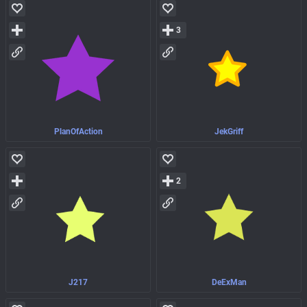
3
PlanOfAction
JekGriff
2
J217
DeExMan