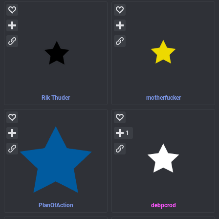
Rik Thuder
motherfucker
1
PlanOfAction
debpcrod