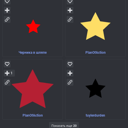
Черника в шляпе
PlanOfAction
1
PlanOfAction
tuylerdurden
Показать еще
20