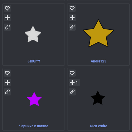
JekGriff
Andre123
1
Черника в шляпе
Nick White