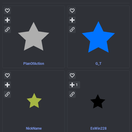
PlanOfAction
G_T
1
NickName
EsWin228