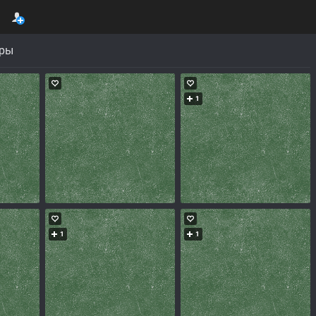
уры
1
1
1