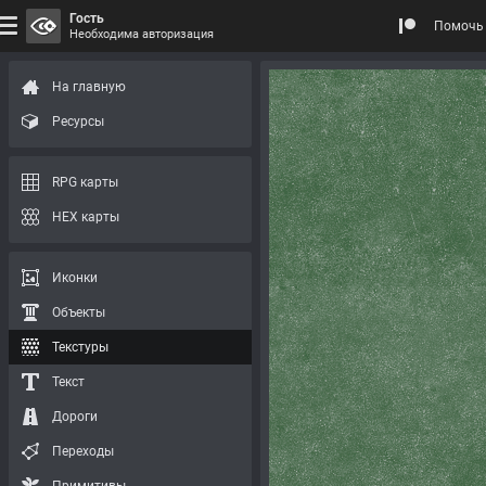
Гость
Помочь 
Необходима авторизация
На главную
Ресурсы
RPG карты
HEX карты
Иконки
Объекты
Текстуры
Текст
Дороги
Переходы