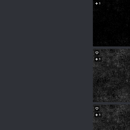
1
1
1