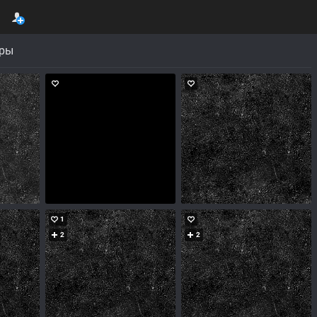
уры
1
2
2