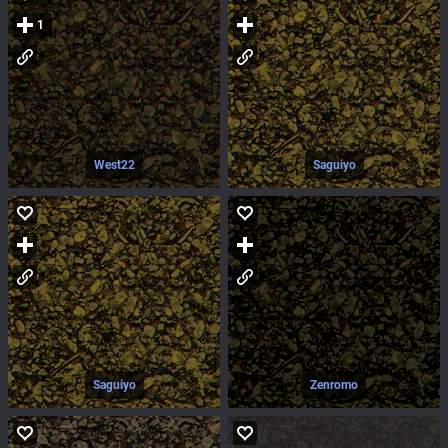
1
West22
Saguiyo
Saguiyo
Zenromo