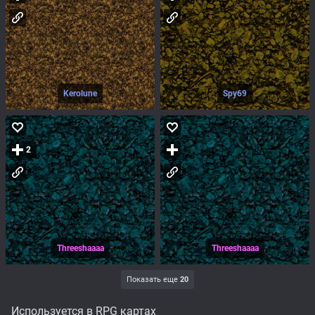
Kerolune
Spy69
2
Threeshaaaa
Threeshaaaa
Показать еще
20
Используется в RPG картах