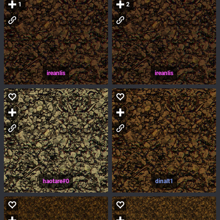
1
2
ireanlis
ireanlis
haotare#0
dinalt1