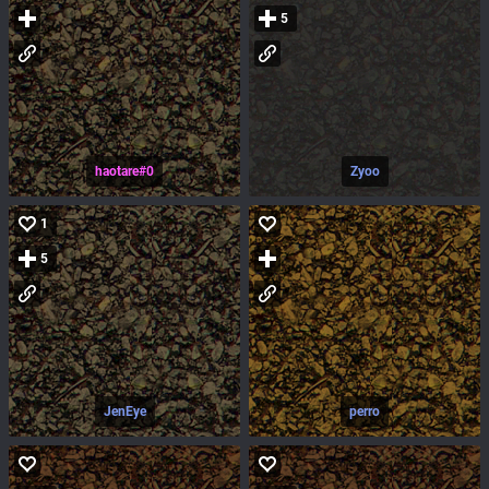
5
haotare#0
Zyoo
1
5
JenEye
perro