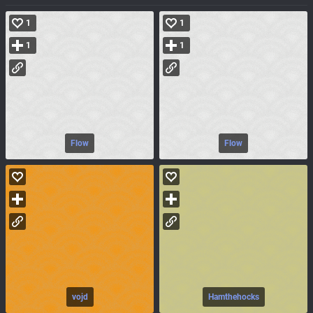
1
1
1
1
Flow
Flow
vojd
Hamthehocks