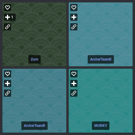
1
Zurn
ArcherTeamR
ArcherTeamR
MURKY