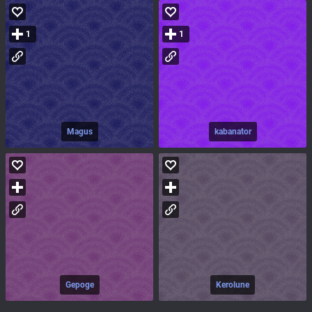
1
1
Magus
kabanator
Gepoge
Kerolune