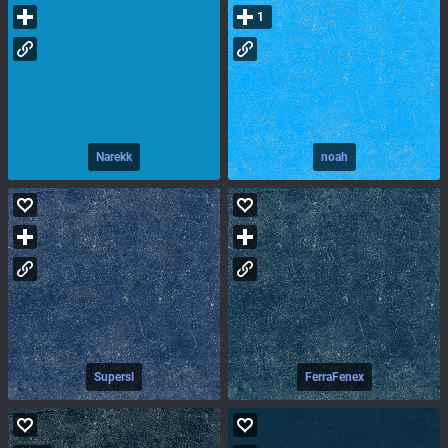
1
Narekk
noah
Supersl
FerraFenex