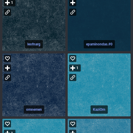
1
leofnarg
epaminondas.#0
1
omnemen
KaziOrn