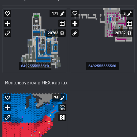
179
9
20783
20782
64925555555#0
64925555555#0
Используется в HEX картах
76