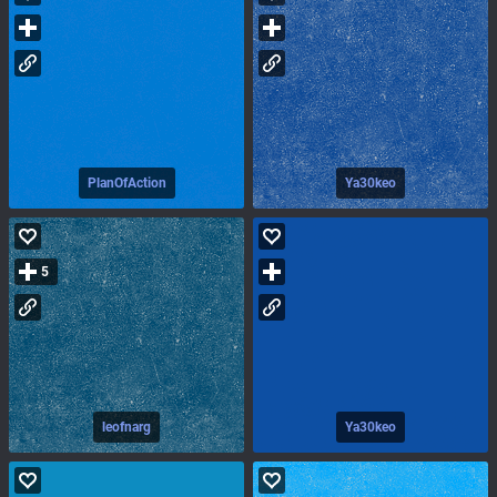
PlanOfAction
Ya30keo
5
leofnarg
Ya30keo