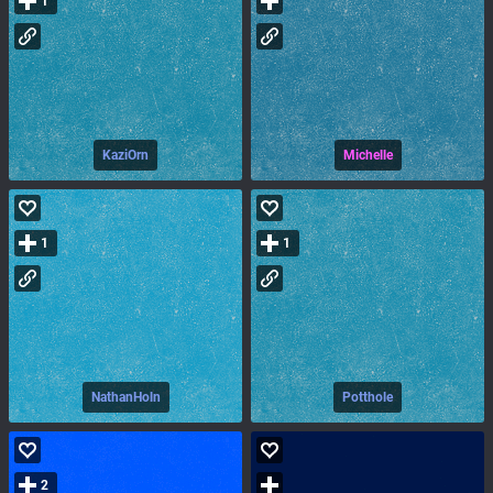
1
KaziOrn
Michelle
1
1
NathanHoln
Potthole
2