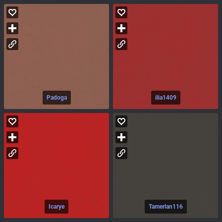
Padoga
ilia1409
Icarye
Tamerlan116