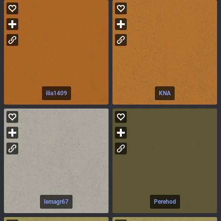
ilia1409
KNA
lemagr67
Perehod