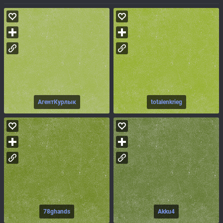
АгентКурлык
totalenkrieg
78ghands
Akku4