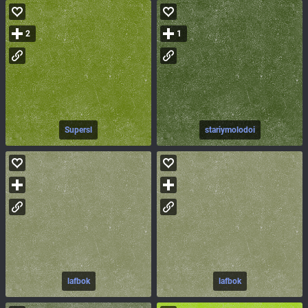
2
1
Supersl
stariymolodoi
lafbok
lafbok