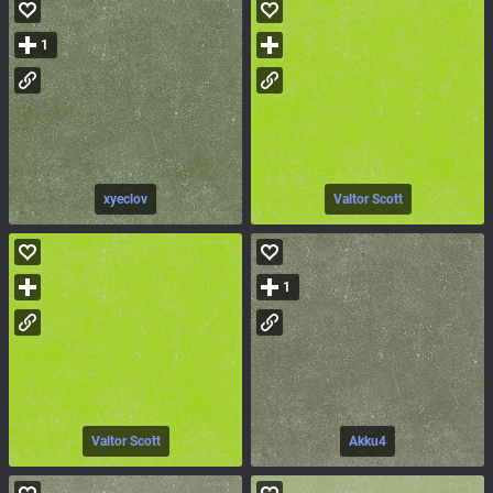
1
xyeclov
Valtor Scott
1
Valtor Scott
Akku4