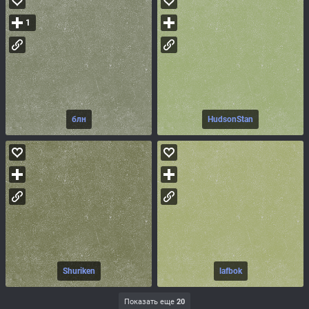
1
блн
HudsonStan
Shuriken
lafbok
Показать еще
20