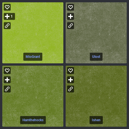
1
MioGrant
Ulost
Hamthehocks
Ishen