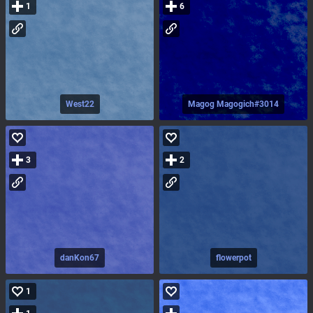
1
6
West22
Magog Magogich#3014
3
2
danKon67
flowerpot
1