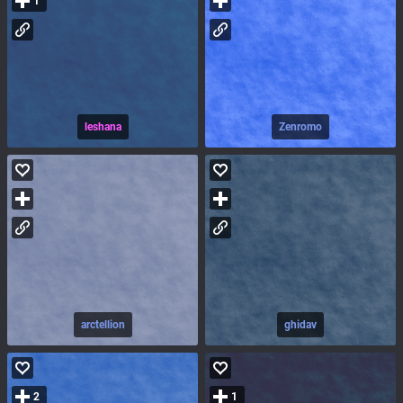
1
leshana
Zenromo
arctellion
ghidav
2
1