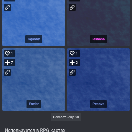
Gganny
leshana
1
1
7
2
Enviar
Penove
Показать еще
20
Используется в RPG картах