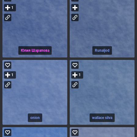
1
Юлия Шарапова
Runaljod
1
1
onion
wallace silva