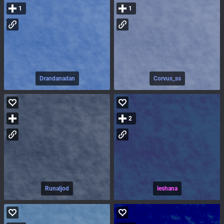
1
1
Drandanadan
Corvus_ss
2
Runaljod
leshana