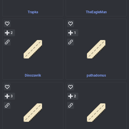
Trapka
TheEagleMan
2
1
Dinozavrik
pathadomus
3
2