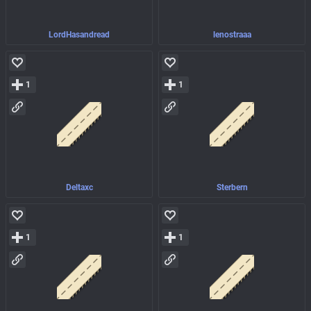
LordHasandread
lenostraaa
1
1
Deltaxc
Sterbern
1
1