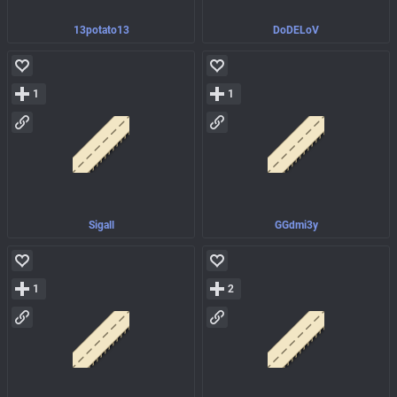
13potato13
DoDELoV
1
1
Sigall
GGdmi3y
1
2