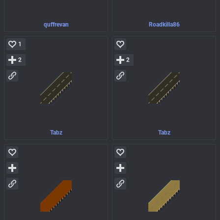
quffrevan
Roadkilla86
1
2
2
Tabz
Tabz