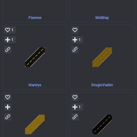
Flamme
MidBlay
1
1
1
ldanirys
DruginVadim
1