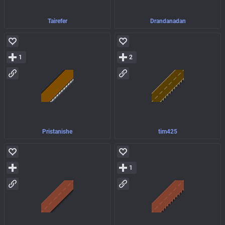
Tairefer
Drandanadan
1
2
Pristanishe
tim425
1