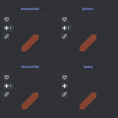
Benjaminatbi
Ap0sto1
1
1
Пипка#4988
Serkaz
1