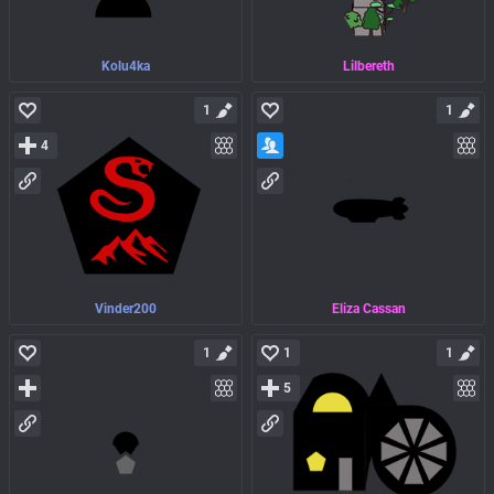
Kolu4ka
Lilbereth
1
1
4
Vinder200
Eliza Cassan
1
1
1
5