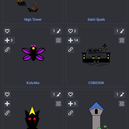
High Tower
Saint Spark
1
2
1
3
14
Kolu4ka
COBEHOK
1
1
5