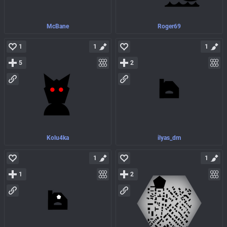
McBane
Roger69
1
1
1
5
2
Kolu4ka
ilyas_dm
1
1
1
2