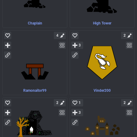
Chaplain
High Tower
4
2
3
Ramonaitor99
Vinder200
2
1
2
3