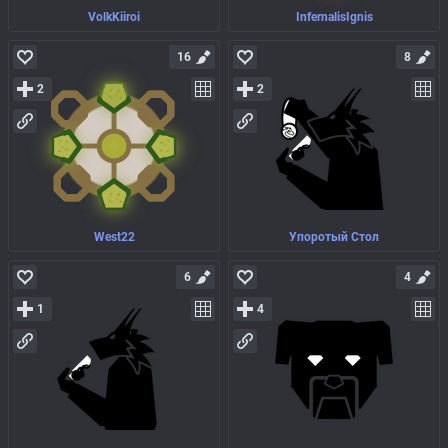
VolkKiiroi
InfernalisIgnis
16
8
2
2
West22
Упоротый Стол
6
4
1
4