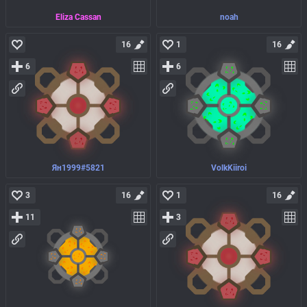
Eliza Cassan
noah
16
1
16
6
6
Ян1999#5821
VolkKiiroi
3
16
1
16
11
3