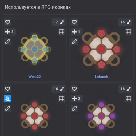
Используется в RPG иконках
17
16
2
1
West22
Lelouch
16
16
2