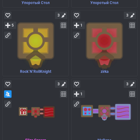
Упоротый Стол
Упоротый Стол
3
3
5
1
Rock`N`RollKnight
zirka
3
3
1