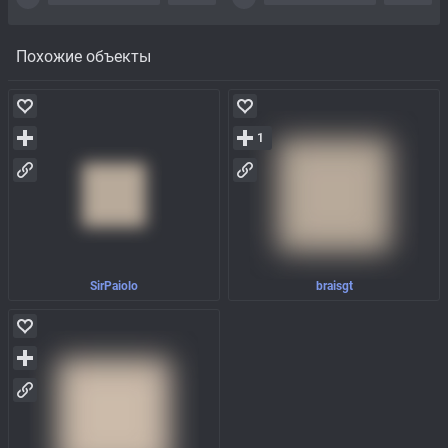
Похожие объекты
1
SirPaiolo
braisgt