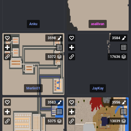
Anku
asallivan
3598
3584
5372
17636
Merlin01
JayKay
3583
3556
5375
13039