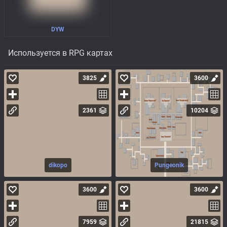
DYW
Используется в RPG картах
3825
3600
2361
10204
dikopo
Pungeonik
3600
3600
7959
21815