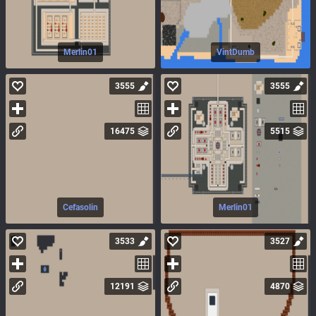
Merlin01
VintDumb
3555
3555
16475
5515
Cefasolin
Merlin01
3533
3527
12191
4870