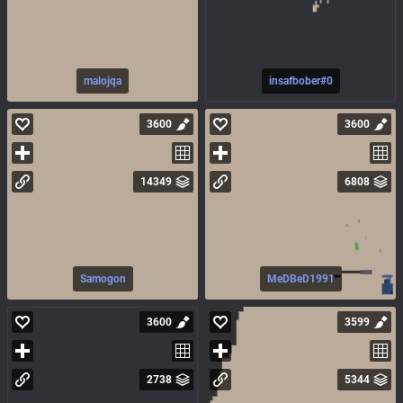
malojqa
insafbober#0
3600
3600
14349
6808
Samogon
MeDBeD1991
3600
3599
2738
5344