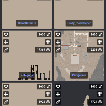
GamaDeBunta
Crazy_Storekeeper
3600
3600
17369
12201
cutegoga
Pungeonik
3600
3600
3922
17724