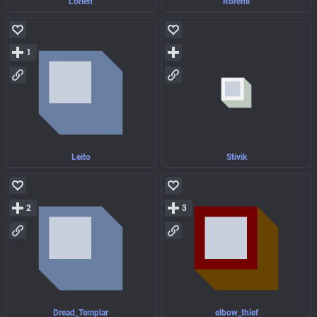
Lorien
Roremi
1
Leito
Stivik
2
3
Dread_Templar
elbow_thief