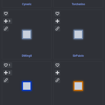
Cyneric
Torcherino
3
DMing8
SirPaiolo
1
2