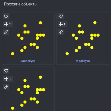
Похожие объекты
1
1
Молевуха
Молевуха
1