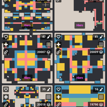
Hiero
Hiero
47
41
20007
20009
Hiero
Hiero
35
16
20018
19790