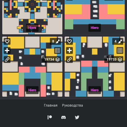
Hiero
Hiero
8
4
19734
19733
Hiero
Hiero
Главная
Руководства