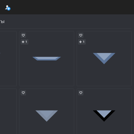
ты
1
1