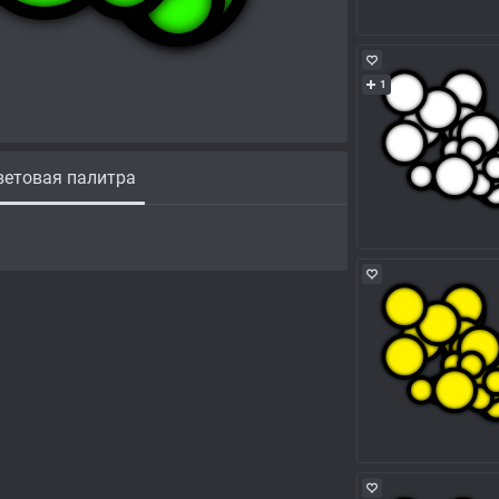
1
етовая палитра