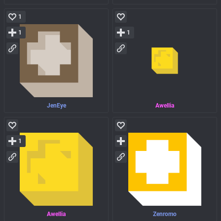
1
1
1
JenEye
Awellia
1
Awellia
Zenromo