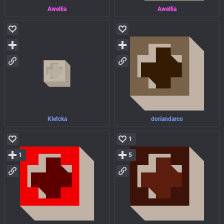
Awellia
Awellia
Kletcka
doriandarco
1
1
5