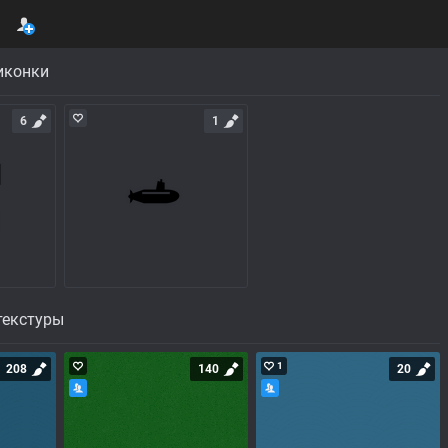
иконки
6
1
текстуры
1
208
140
20