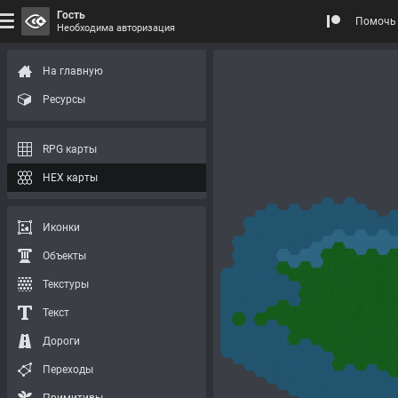
Гость
Помочь 
Необходима авторизация
На главную
Ресурсы
RPG карты
HEX карты
Иконки
Объекты
Текстуры
Текст
Дороги
Переходы