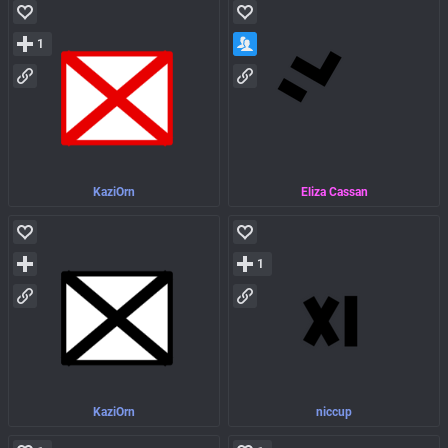
1
KaziOrn
Eliza Cassan
1
KaziOrn
niccup