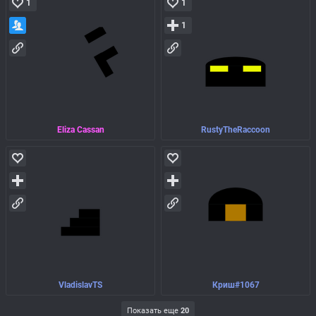
1
1
1
Eliza Cassan
RustyTheRaccoon
VladislavTS
Криш#1067
Показать еще
20