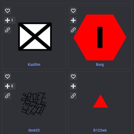
1
KaziOrn
Burg
5
tim425
B123wb