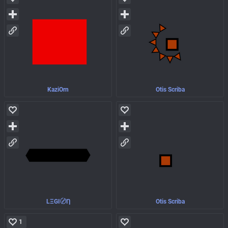
KaziOrn
Otis Scriba
LΞGI〄Ƞ
Otis Scriba
1