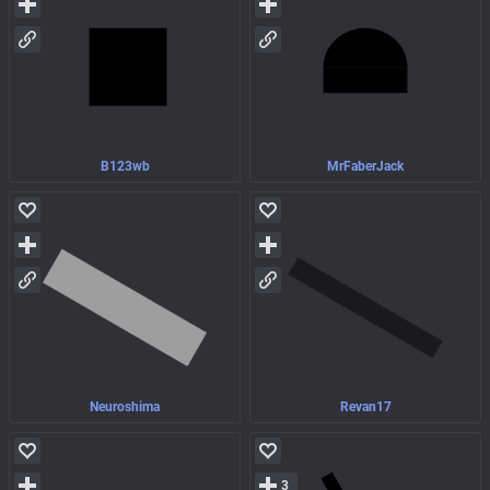
B123wb
MrFaberJack
Neuroshima
Revan17
3