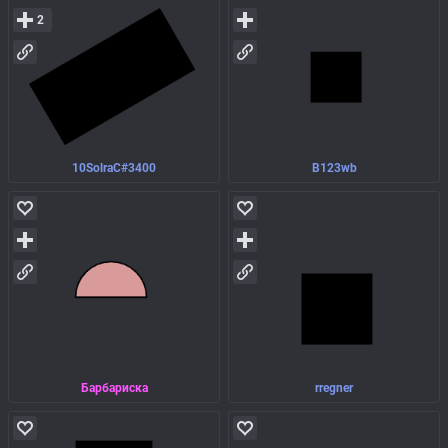
2
10SolraC#3400
B123wb
Барбариска
rregner