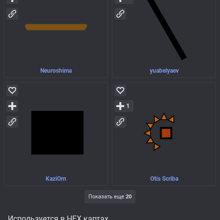
Neuroshima
yuabelyaev
1
KaziOrn
Otis Scriba
Показать еще
20
Используется в HEX картах